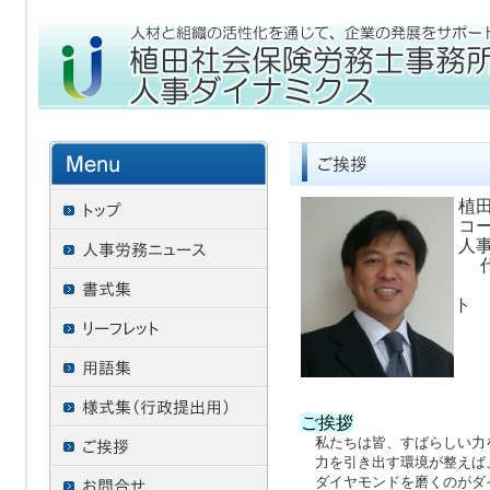
植田
コー
人事
代
人
ト
財
特
ご挨拶
私たちは皆、すばらしい力
力を引き出す環境が整えば
ダイヤモンドを磨くのがダ