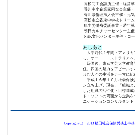
高松商工会議所主催・経営革
香川中小企業家同友会主催・
香川県倫理法人会主催・元気
高松市立香東中学校ドリーム
厚生労働省委託事業・若年就
朝日カルチャーセンター主催
NHK文化センター主催・コ
あしあと
大学時代４年間・アメリカ
し、オー ストラリアへ。
帰国後、東京学芸大学教育
任。四国の魅力をアピールす
歩む人々の生活をテーマに紀
平成１６年１０月社会保険
ン立ち上げ。現在、「組織と
した組織の活性化・目標達成
ド・ソフトの両面から企業を
ニケーションコンサルタント
Copyright(C) 2013 植田社会保険労務士事務