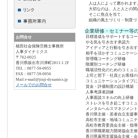
人は人によって磨かれます
大切なのは、人と人との関
そこに焦点を当て、
組織の風土づくり・制度づ
企業研修・セミナー等
目標達成をサポートするコー
お問合せ
やる気を引き出す承認力
植田社会保険労務士事務所
アイディアと行動を引き出す
人事ダイナミクス
相手を活かすコミュニケーシ
〒762-0025
管理職コーチング研修
香川県坂出市川津町2811-1 2F
階層別コーチング研修
TEL：0877-59-0955
職場活性化のためのコミュニ
FAX：0877-59-0956
上司と部下・社員とお客様の
Mail:e-mail@jinji-dynamics.jp
コミュニケーションタイプに
メールでのお問合せ
賃金・評価制度の設計構築
人事考課者訓練
人事面談スキルの向上研修
ストレスを引き起こすコミュ
メンタルヘルスマネジメント
香川県主催・若者自立支援事
高松市主催・地域コミュニテ
高松市教育委員会主催・指導
香川県職業能力開発協会主催
香川県雇用支援協会主催・会