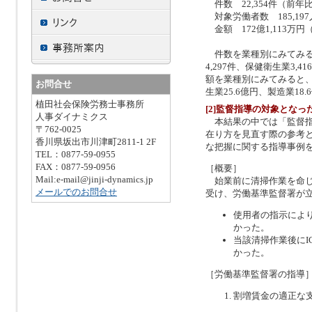
件数 22,354件（前年比
対象労働者数 185,197
金額 172億1,113万円（
件数を業種別にみてみると
4,297件、保健衛生業3,
額を業種別にみてみると、
お問合せ
生業25.6億円、製造業18
植田社会保険労務士事務所
[2]監督指導の対象となっ
人事ダイナミクス
本結果の中では「監督指
〒762-0025
在り方を見直す際の参考
香川県坂出市川津町2811-1 2F
な把握に関する指導事例
TEL：0877-59-0955
FAX：0877-59-0956
［概要］
Mail:e-mail@jinji-dynamics.jp
始業前に清掃作業を命じ
メールでのお問合せ
受け、労働基準監督署が
使用者の指示によ
かった。
当該清掃作業後に
かった。
［労働基準監督署の指導
割増賃金の適正な